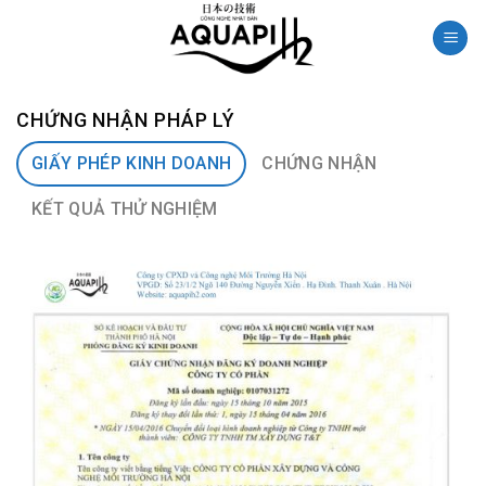
Skip
to
content
CHỨNG NHẬN PHÁP LÝ
GIẤY PHÉP KINH DOANH
CHỨNG NHẬN
KẾT QUẢ THỬ NGHIỆM