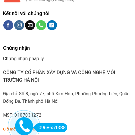
Kết nối với chúng tôi
Chứng nhận
Chứng nhận pháp lý
CÔNG TY CỔ PHẦN XÂY DỰNG VÀ CÔNG NGHỆ MÔI
TRƯỜNG HÀ NỘI
Địa chỉ: Số 8, ngõ 77, phố Kim Hoa, Phường Phương Liên, Quận
Đống Đa, Thành phố Hà Nội
MST: 0107031272
0968651388
Giờ mở hàng: 7:00-22:00 hàng ngày