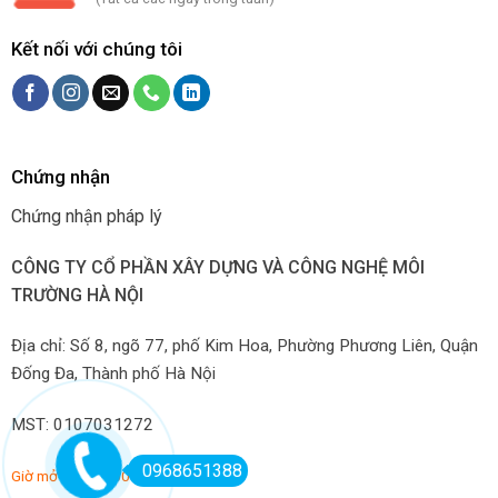
Kết nối với chúng tôi
Chứng nhận
Chứng nhận pháp lý
CÔNG TY CỔ PHẦN XÂY DỰNG VÀ CÔNG NGHỆ MÔI
TRƯỜNG HÀ NỘI
Địa chỉ: Số 8, ngõ 77, phố Kim Hoa, Phường Phương Liên, Quận
Đống Đa, Thành phố Hà Nội
MST: 0107031272
0968651388
Giờ mở hàng: 7:00-22:00 hàng ngày