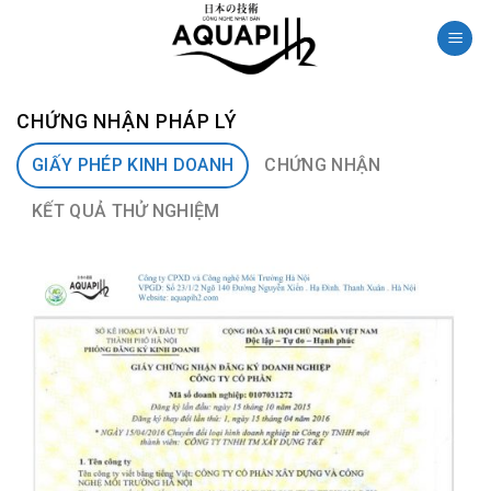
Skip
to
content
CHỨNG NHẬN PHÁP LÝ
GIẤY PHÉP KINH DOANH
CHỨNG NHẬN
KẾT QUẢ THỬ NGHIỆM