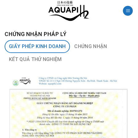
Skip
to
content
CHỨNG NHẬN PHÁP LÝ
GIẤY PHÉP KINH DOANH
CHỨNG NHẬN
KẾT QUẢ THỬ NGHIỆM