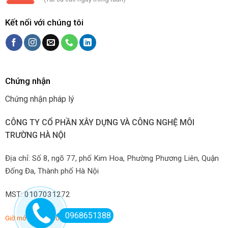
Kết nối với chúng tôi
Chứng nhận
Chứng nhận pháp lý
CÔNG TY CỔ PHẦN XÂY DỰNG VÀ CÔNG NGHỆ MÔI
TRƯỜNG HÀ NỘI
Địa chỉ: Số 8, ngõ 77, phố Kim Hoa, Phường Phương Liên, Quận
Đống Đa, Thành phố Hà Nội
MST: 0107031272
0968651388
Giờ mở hàng: 7:00-22:00 hàng ngày