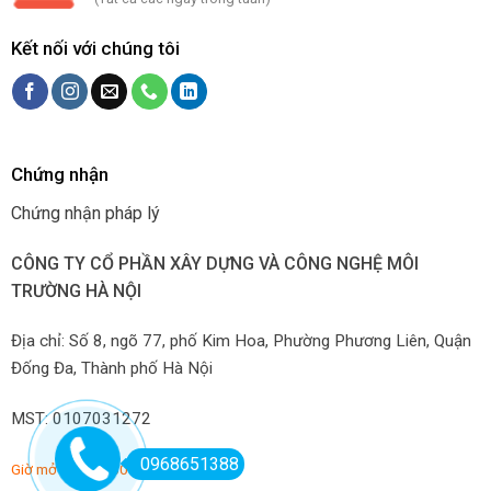
Kết nối với chúng tôi
Chứng nhận
Chứng nhận pháp lý
CÔNG TY CỔ PHẦN XÂY DỰNG VÀ CÔNG NGHỆ MÔI
TRƯỜNG HÀ NỘI
Địa chỉ: Số 8, ngõ 77, phố Kim Hoa, Phường Phương Liên, Quận
Đống Đa, Thành phố Hà Nội
MST: 0107031272
0968651388
Giờ mở hàng: 7:00-22:00 hàng ngày