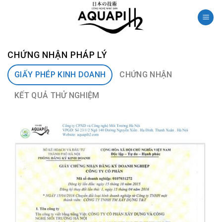
Skip
to
content
CHỨNG NHẬN PHÁP LÝ
GIẤY PHÉP KINH DOANH
CHỨNG NHẬN
KẾT QUẢ THỬ NGHIỆM