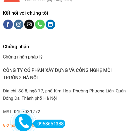
Kết nối với chúng tôi
Chứng nhận
Chứng nhận pháp lý
CÔNG TY CỔ PHẦN XÂY DỰNG VÀ CÔNG NGHỆ MÔI
TRƯỜNG HÀ NỘI
Địa chỉ: Số 8, ngõ 77, phố Kim Hoa, Phường Phương Liên, Quận
Đống Đa, Thành phố Hà Nội
MST: 0107031272
0968651388
Giờ mở hàng: 7:00-22:00 hàng ngày