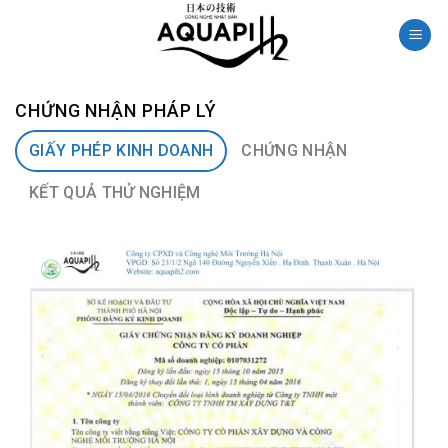
Skip
to
content
CHỨNG NHẬN PHÁP LÝ
GIẤY PHÉP KINH DOANH
CHỨNG NHẬN
KẾT QUẢ THỬ NGHIỆM