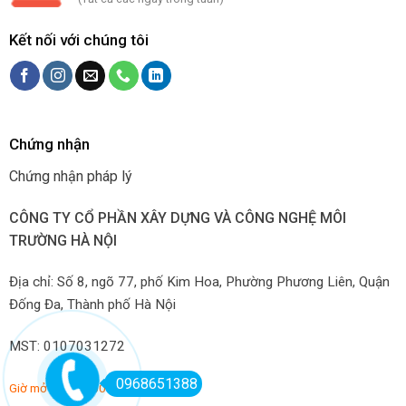
Kết nối với chúng tôi
Chứng nhận
Chứng nhận pháp lý
CÔNG TY CỔ PHẦN XÂY DỰNG VÀ CÔNG NGHỆ MÔI
TRƯỜNG HÀ NỘI
Địa chỉ: Số 8, ngõ 77, phố Kim Hoa, Phường Phương Liên, Quận
Đống Đa, Thành phố Hà Nội
MST: 0107031272
0968651388
Giờ mở hàng: 7:00-22:00 hàng ngày