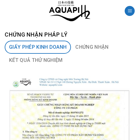
Skip
to
content
CHỨNG NHẬN PHÁP LÝ
GIẤY PHÉP KINH DOANH
CHỨNG NHẬN
KẾT QUẢ THỬ NGHIỆM