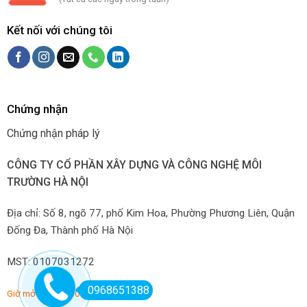
Kết nối với chúng tôi
Chứng nhận
Chứng nhận pháp lý
CÔNG TY CỔ PHẦN XÂY DỰNG VÀ CÔNG NGHỆ MÔI
TRƯỜNG HÀ NỘI
Địa chỉ: Số 8, ngõ 77, phố Kim Hoa, Phường Phương Liên, Quận
Đống Đa, Thành phố Hà Nội
MST: 0107031272
0968651388
Giờ mở hàng: 7:00-22:00 hàng ngày