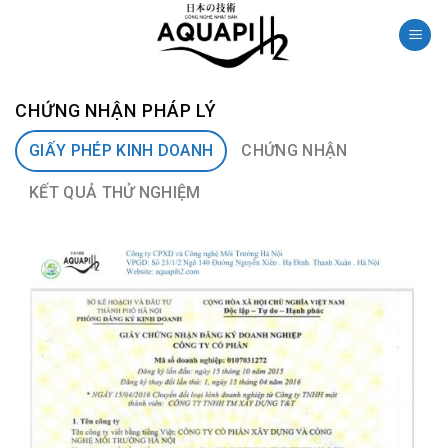
Skip
to
content
CHỨNG NHẬN PHÁP LÝ
GIẤY PHÉP KINH DOANH
CHỨNG NHẬN
KẾT QUẢ THỬ NGHIỆM