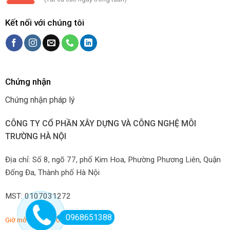
Kết nối với chúng tôi
Chứng nhận
Chứng nhận pháp lý
CÔNG TY CỔ PHẦN XÂY DỰNG VÀ CÔNG NGHỆ MÔI
TRƯỜNG HÀ NỘI
Địa chỉ: Số 8, ngõ 77, phố Kim Hoa, Phường Phương Liên, Quận
Đống Đa, Thành phố Hà Nội
MST: 0107031272
0968651388
Giờ mở hàng: 7:00-22:00 hàng ngày