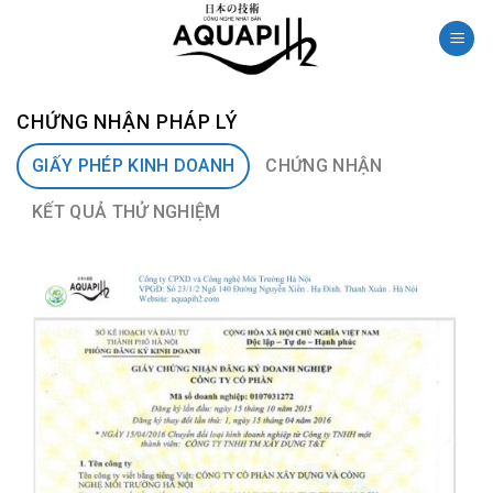
Skip
to
content
CHỨNG NHẬN PHÁP LÝ
GIẤY PHÉP KINH DOANH
CHỨNG NHẬN
KẾT QUẢ THỬ NGHIỆM