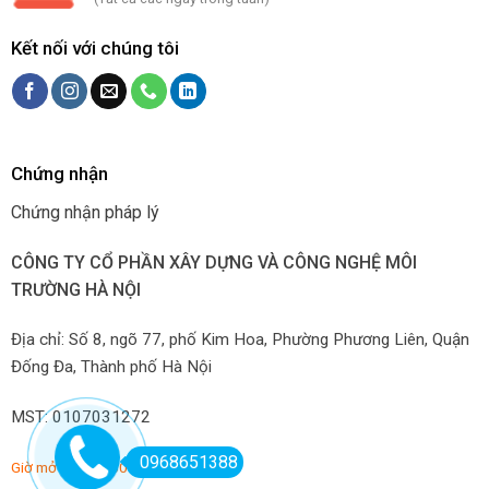
Kết nối với chúng tôi
Chứng nhận
Chứng nhận pháp lý
CÔNG TY CỔ PHẦN XÂY DỰNG VÀ CÔNG NGHỆ MÔI
TRƯỜNG HÀ NỘI
Địa chỉ: Số 8, ngõ 77, phố Kim Hoa, Phường Phương Liên, Quận
Đống Đa, Thành phố Hà Nội
MST: 0107031272
0968651388
Giờ mở hàng: 7:00-22:00 hàng ngày