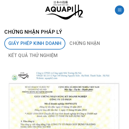
Skip
to
content
CHỨNG NHẬN PHÁP LÝ
GIẤY PHÉP KINH DOANH
CHỨNG NHẬN
KẾT QUẢ THỬ NGHIỆM