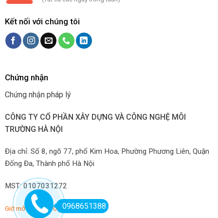
Kết nối với chúng tôi
Chứng nhận
Chứng nhận pháp lý
CÔNG TY CỔ PHẦN XÂY DỰNG VÀ CÔNG NGHỆ MÔI
TRƯỜNG HÀ NỘI
Địa chỉ: Số 8, ngõ 77, phố Kim Hoa, Phường Phương Liên, Quận
Đống Đa, Thành phố Hà Nội
MST: 0107031272
0968651388
Giờ mở hàng: 7:00-22:00 hàng ngày