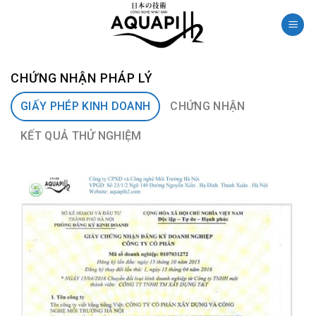
Skip
to
content
CHỨNG NHẬN PHÁP LÝ
GIẤY PHÉP KINH DOANH
CHỨNG NHẬN
KẾT QUẢ THỬ NGHIỆM