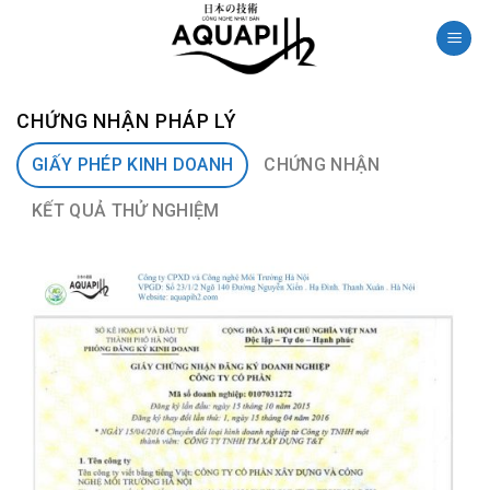
Skip
to
content
CHỨNG NHẬN PHÁP LÝ
GIẤY PHÉP KINH DOANH
CHỨNG NHẬN
KẾT QUẢ THỬ NGHIỆM