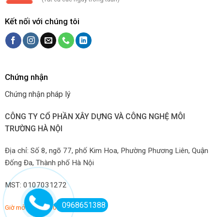
Kết nối với chúng tôi
Chứng nhận
Chứng nhận pháp lý
CÔNG TY CỔ PHẦN XÂY DỰNG VÀ CÔNG NGHỆ MÔI
TRƯỜNG HÀ NỘI
Địa chỉ: Số 8, ngõ 77, phố Kim Hoa, Phường Phương Liên, Quận
Đống Đa, Thành phố Hà Nội
MST: 0107031272
0968651388
Giờ mở hàng: 7:00-22:00 hàng ngày