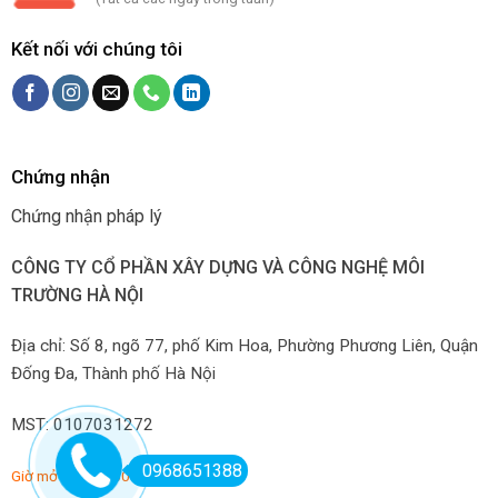
Kết nối với chúng tôi
Chứng nhận
Chứng nhận pháp lý
CÔNG TY CỔ PHẦN XÂY DỰNG VÀ CÔNG NGHỆ MÔI
TRƯỜNG HÀ NỘI
Địa chỉ: Số 8, ngõ 77, phố Kim Hoa, Phường Phương Liên, Quận
Đống Đa, Thành phố Hà Nội
MST: 0107031272
0968651388
Giờ mở hàng: 7:00-22:00 hàng ngày