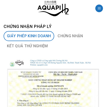
Skip
to
content
CHỨNG NHẬN PHÁP LÝ
GIẤY PHÉP KINH DOANH
CHỨNG NHẬN
KẾT QUẢ THỬ NGHIỆM