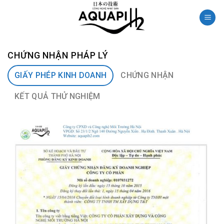
Skip
to
content
CHỨNG NHẬN PHÁP LÝ
GIẤY PHÉP KINH DOANH
CHỨNG NHẬN
KẾT QUẢ THỬ NGHIỆM