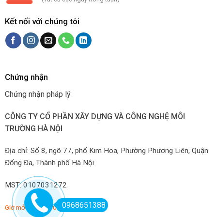
Kết nối với chúng tôi
Chứng nhận
Chứng nhận pháp lý
CÔNG TY CỔ PHẦN XÂY DỰNG VÀ CÔNG NGHỆ MÔI
TRƯỜNG HÀ NỘI
Địa chỉ: Số 8, ngõ 77, phố Kim Hoa, Phường Phương Liên, Quận
Đống Đa, Thành phố Hà Nội
MST: 0107031272
0968651388
Giờ mở hàng: 7:00-22:00 hàng ngày