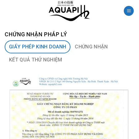
Skip
to
content
CHỨNG NHẬN PHÁP LÝ
GIẤY PHÉP KINH DOANH
CHỨNG NHẬN
KẾT QUẢ THỬ NGHIỆM