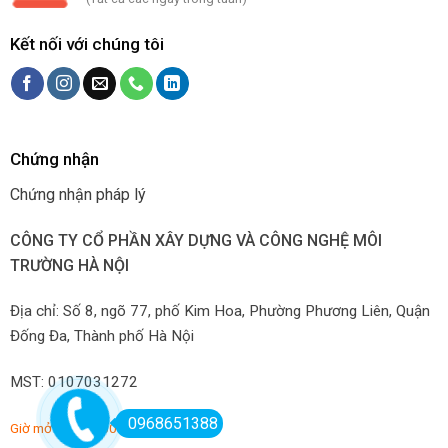
Kết nối với chúng tôi
Chứng nhận
Chứng nhận pháp lý
CÔNG TY CỔ PHẦN XÂY DỰNG VÀ CÔNG NGHỆ MÔI
TRƯỜNG HÀ NỘI
Địa chỉ: Số 8, ngõ 77, phố Kim Hoa, Phường Phương Liên, Quận
Đống Đa, Thành phố Hà Nội
MST: 0107031272
0968651388
Giờ mở hàng: 7:00-22:00 hàng ngày