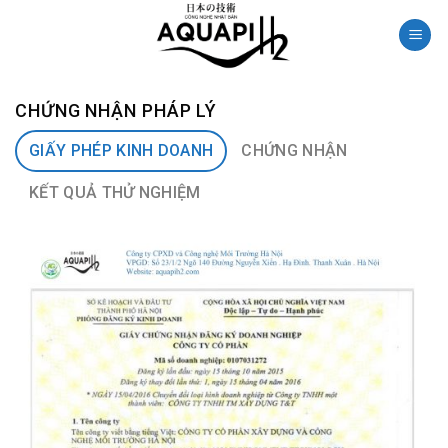
Skip
to
content
CHỨNG NHẬN PHÁP LÝ
GIẤY PHÉP KINH DOANH
CHỨNG NHẬN
KẾT QUẢ THỬ NGHIỆM