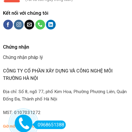
Kết nối với chúng tôi
Chứng nhận
Chứng nhận pháp lý
CÔNG TY CỔ PHẦN XÂY DỰNG VÀ CÔNG NGHỆ MÔI
TRƯỜNG HÀ NỘI
Địa chỉ: Số 8, ngõ 77, phố Kim Hoa, Phường Phương Liên, Quận
Đống Đa, Thành phố Hà Nội
MST: 0107031272
0968651388
Giờ mở hàng: 7:00-22:00 hàng ngày