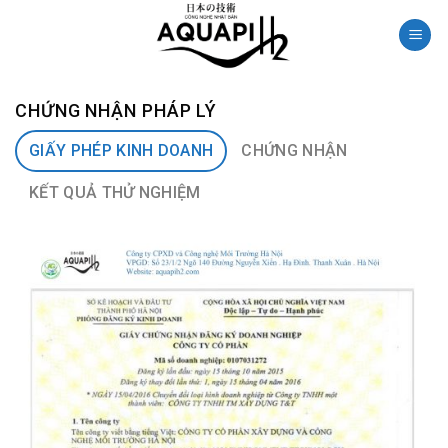
Skip
to
content
CHỨNG NHẬN PHÁP LÝ
GIẤY PHÉP KINH DOANH
CHỨNG NHẬN
KẾT QUẢ THỬ NGHIỆM