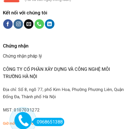
Kết nối với chúng tôi
Chứng nhận
Chứng nhận pháp lý
CÔNG TY CỔ PHẦN XÂY DỰNG VÀ CÔNG NGHỆ MÔI
TRƯỜNG HÀ NỘI
Địa chỉ: Số 8, ngõ 77, phố Kim Hoa, Phường Phương Liên, Quận
Đống Đa, Thành phố Hà Nội
MST: 0107031272
0968651388
Giờ mở hàng: 7:00-22:00 hàng ngày