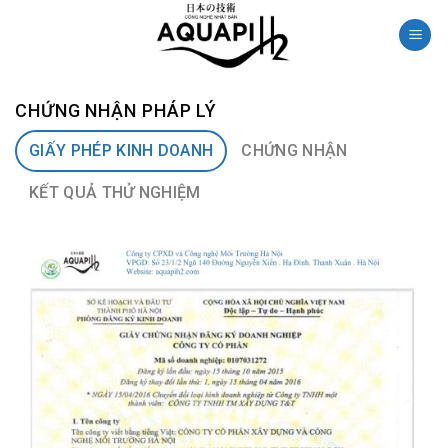
Skip
to
content
CHỨNG NHẬN PHÁP LÝ
GIẤY PHÉP KINH DOANH
CHỨNG NHẬN
KẾT QUẢ THỬ NGHIỆM