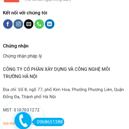
Kết nối với chúng tôi
Chứng nhận
Chứng nhận pháp lý
CÔNG TY CỔ PHẦN XÂY DỰNG VÀ CÔNG NGHỆ MÔI
TRƯỜNG HÀ NỘI
Địa chỉ: Số 8, ngõ 77, phố Kim Hoa, Phường Phương Liên, Quận
Đống Đa, Thành phố Hà Nội
MST: 0107031272
0968651388
Giờ mở hàng: 7:00-22:00 hàng ngày