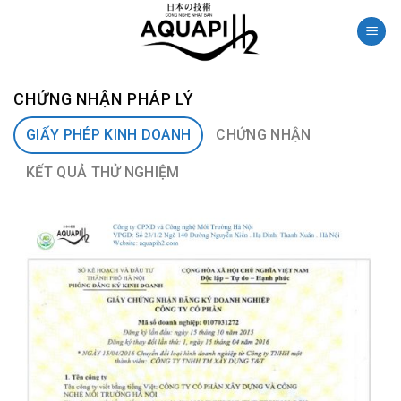
Skip
to
content
CHỨNG NHẬN PHÁP LÝ
GIẤY PHÉP KINH DOANH
CHỨNG NHẬN
KẾT QUẢ THỬ NGHIỆM