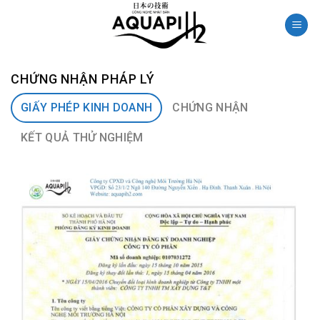
Skip
to
content
CHỨNG NHẬN PHÁP LÝ
GIẤY PHÉP KINH DOANH
CHỨNG NHẬN
KẾT QUẢ THỬ NGHIỆM