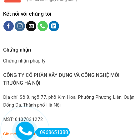
Kết nối với chúng tôi
Chứng nhận
Chứng nhận pháp lý
CÔNG TY CỔ PHẦN XÂY DỰNG VÀ CÔNG NGHỆ MÔI
TRƯỜNG HÀ NỘI
Địa chỉ: Số 8, ngõ 77, phố Kim Hoa, Phường Phương Liên, Quận
Đống Đa, Thành phố Hà Nội
MST: 0107031272
0968651388
Giờ mở hàng: 7:00-22:00 hàng ngày