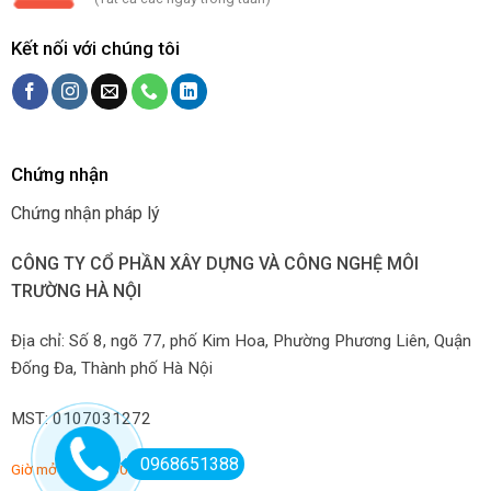
Kết nối với chúng tôi
Chứng nhận
Chứng nhận pháp lý
CÔNG TY CỔ PHẦN XÂY DỰNG VÀ CÔNG NGHỆ MÔI
TRƯỜNG HÀ NỘI
Địa chỉ: Số 8, ngõ 77, phố Kim Hoa, Phường Phương Liên, Quận
Đống Đa, Thành phố Hà Nội
MST: 0107031272
0968651388
Giờ mở hàng: 7:00-22:00 hàng ngày