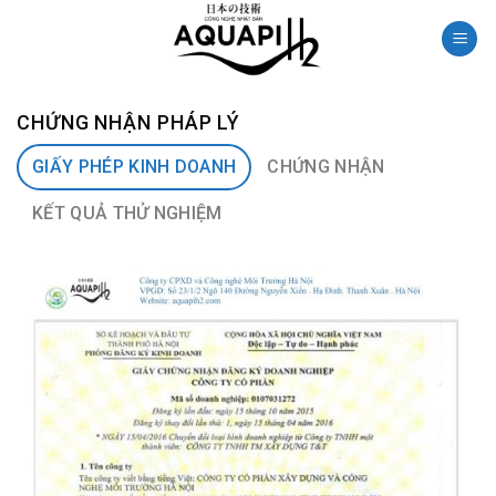
Skip
to
content
CHỨNG NHẬN PHÁP LÝ
GIẤY PHÉP KINH DOANH
CHỨNG NHẬN
KẾT QUẢ THỬ NGHIỆM