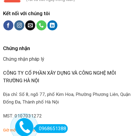
Kết nối với chúng tôi
Chứng nhận
Chứng nhận pháp lý
CÔNG TY CỔ PHẦN XÂY DỰNG VÀ CÔNG NGHỆ MÔI
TRƯỜNG HÀ NỘI
Địa chỉ: Số 8, ngõ 77, phố Kim Hoa, Phường Phương Liên, Quận
Đống Đa, Thành phố Hà Nội
MST: 0107031272
0968651388
Giờ mở hàng: 7:00-22:00 hàng ngày