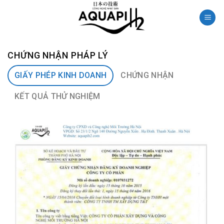
Skip
to
content
CHỨNG NHẬN PHÁP LÝ
GIẤY PHÉP KINH DOANH
CHỨNG NHẬN
KẾT QUẢ THỬ NGHIỆM