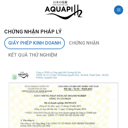
Skip
to
content
CHỨNG NHẬN PHÁP LÝ
GIẤY PHÉP KINH DOANH
CHỨNG NHẬN
KẾT QUẢ THỬ NGHIỆM