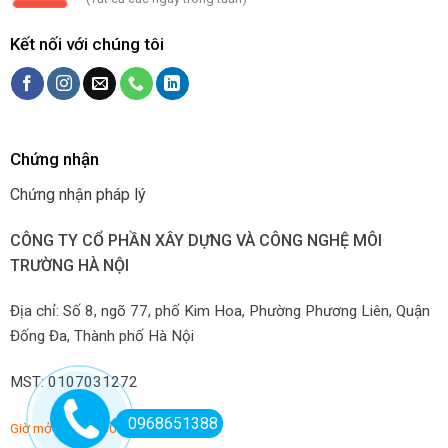
Kết nối với chúng tôi
Chứng nhận
Chứng nhận pháp lý
CÔNG TY CỔ PHẦN XÂY DỰNG VÀ CÔNG NGHỆ MÔI
TRƯỜNG HÀ NỘI
Địa chỉ: Số 8, ngõ 77, phố Kim Hoa, Phường Phương Liên, Quận
Đống Đa, Thành phố Hà Nội
MST: 0107031272
0968651388
Giờ mở hàng: 7:00-22:00 hàng ngày