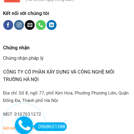
Kết nối với chúng tôi
Chứng nhận
Chứng nhận pháp lý
CÔNG TY CỔ PHẦN XÂY DỰNG VÀ CÔNG NGHỆ MÔI
TRƯỜNG HÀ NỘI
Địa chỉ: Số 8, ngõ 77, phố Kim Hoa, Phường Phương Liên, Quận
Đống Đa, Thành phố Hà Nội
MST: 0107031272
0968651388
Giờ mở hàng: 7:00-22:00 hàng ngày