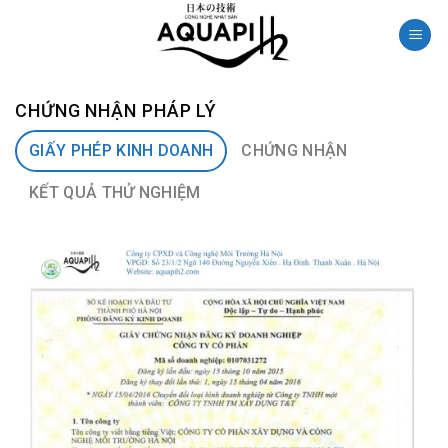
Skip
to
content
CHỨNG NHẬN PHÁP LÝ
GIẤY PHÉP KINH DOANH
CHỨNG NHẬN
KẾT QUẢ THỬ NGHIỆM