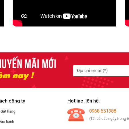
ách công ty
Hotline liên hệ:
0968 651388
 đặt hàng
(Tất cả các ngày trong t
bảo hành