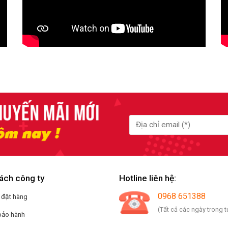
ách công ty
Hotline liên hệ:
0968 651388
 đặt hàng
(Tất cả các ngày trong t
bảo hành