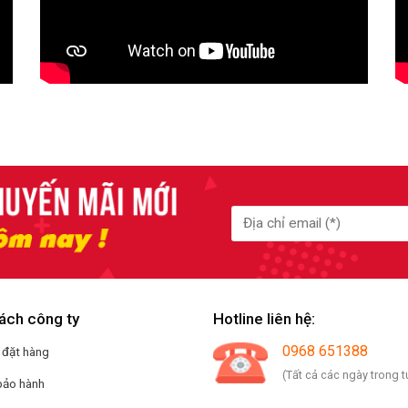
ách công ty
Hotline liên hệ:
0968 651388
 đặt hàng
(Tất cả các ngày trong t
bảo hành