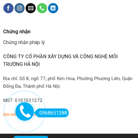
Chứng nhận
Chứng nhận pháp lý
CÔNG TY CỔ PHẦN XÂY DỰNG VÀ CÔNG NGHỆ MÔI
TRƯỜNG HÀ NỘI
Địa chỉ: Số 8, ngõ 77, phố Kim Hoa, Phường Phương Liên, Quận
Đống Đa, Thành phố Hà Nội
MST: 0107031272
0968651388
Giờ mở hàng: 7:00-22:00 hàng ngày