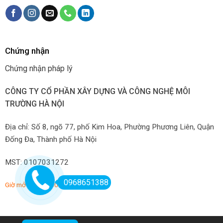
Chứng nhận
Chứng nhận pháp lý
CÔNG TY CỔ PHẦN XÂY DỰNG VÀ CÔNG NGHỆ MÔI
TRƯỜNG HÀ NỘI
Địa chỉ: Số 8, ngõ 77, phố Kim Hoa, Phường Phương Liên, Quận
Đống Đa, Thành phố Hà Nội
MST: 0107031272
0968651388
Giờ mở hàng: 7:00-22:00 hàng ngày