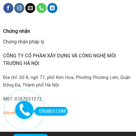
Chứng nhận
Chứng nhận pháp lý
CÔNG TY CỔ PHẦN XÂY DỰNG VÀ CÔNG NGHỆ MÔI
TRƯỜNG HÀ NỘI
Địa chỉ: Số 8, ngõ 77, phố Kim Hoa, Phường Phương Liên, Quận
Đống Đa, Thành phố Hà Nội
MST: 0107031272
0968651388
Giờ mở hàng: 7:00-22:00 hàng ngày