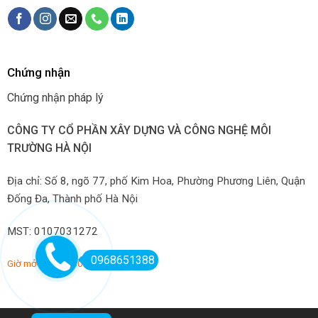
Chứng nhận
Chứng nhận pháp lý
CÔNG TY CỔ PHẦN XÂY DỰNG VÀ CÔNG NGHỆ MÔI
TRƯỜNG HÀ NỘI
Địa chỉ: Số 8, ngõ 77, phố Kim Hoa, Phường Phương Liên, Quận
Đống Đa, Thành phố Hà Nội
MST: 0107031272
0968651388
Giờ mở hàng: 7:00-22:00 hàng ngày