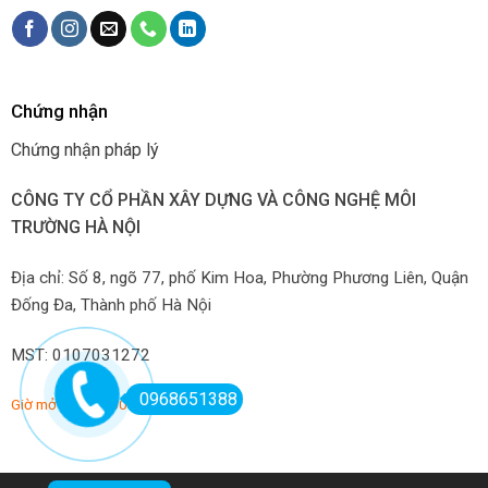
Chứng nhận
Chứng nhận pháp lý
CÔNG TY CỔ PHẦN XÂY DỰNG VÀ CÔNG NGHỆ MÔI
TRƯỜNG HÀ NỘI
Địa chỉ: Số 8, ngõ 77, phố Kim Hoa, Phường Phương Liên, Quận
Đống Đa, Thành phố Hà Nội
MST: 0107031272
0968651388
Giờ mở hàng: 7:00-22:00 hàng ngày