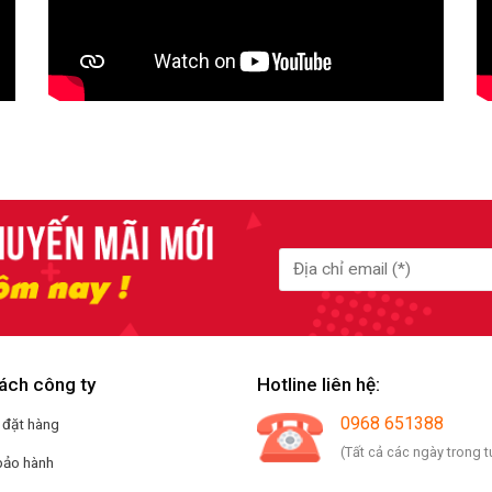
ách công ty
Hotline liên hệ:
0968 651388
 đặt hàng
(Tất cả các ngày trong t
bảo hành