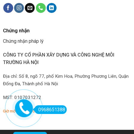
Chứng nhận
Chứng nhận pháp lý
CÔNG TY CỔ PHẦN XÂY DỰNG VÀ CÔNG NGHỆ MÔI
TRƯỜNG HÀ NỘI
Địa chỉ: Số 8, ngõ 77, phố Kim Hoa, Phường Phương Liên, Quận
Đống Đa, Thành phố Hà Nội
MST: 0107031272
0968651388
Giờ mở hàng: 7:00-22:00 hàng ngày