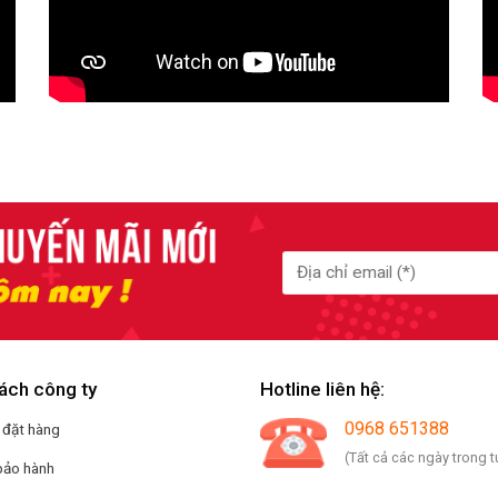
ách công ty
Hotline liên hệ:
0968 651388
 đặt hàng
(Tất cả các ngày trong t
bảo hành