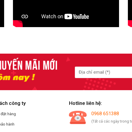
ách công ty
Hotline liên hệ:
0968 651388
 đặt hàng
(Tất cả các ngày trong t
bảo hành