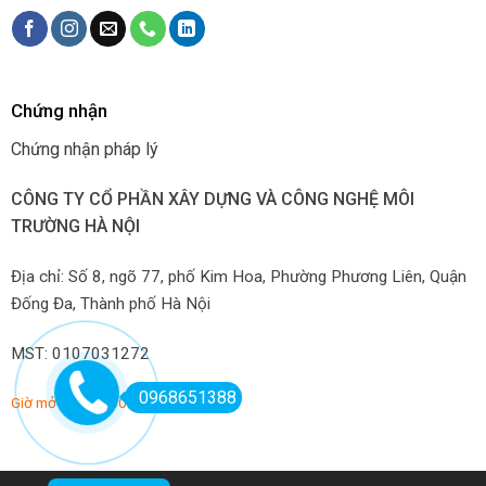
Chứng nhận
Chứng nhận pháp lý
CÔNG TY CỔ PHẦN XÂY DỰNG VÀ CÔNG NGHỆ MÔI
TRƯỜNG HÀ NỘI
Địa chỉ: Số 8, ngõ 77, phố Kim Hoa, Phường Phương Liên, Quận
Đống Đa, Thành phố Hà Nội
MST: 0107031272
0968651388
Giờ mở hàng: 7:00-22:00 hàng ngày