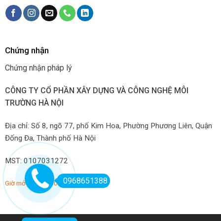
Chứng nhận
Chứng nhận pháp lý
CÔNG TY CỔ PHẦN XÂY DỰNG VÀ CÔNG NGHỆ MÔI
TRƯỜNG HÀ NỘI
Địa chỉ: Số 8, ngõ 77, phố Kim Hoa, Phường Phương Liên, Quận
Đống Đa, Thành phố Hà Nội
MST: 0107031272
0968651388
Giờ mở hàng: 7:00-22:00 hàng ngày